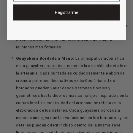
característica única del lino es su textura natural y su
propensión a arrugarse, lo cual le otorga un aspecto
Registrarme
relajado y casual. Muchos aprecian estas arrugas como
parte del encanto del tejido. Dependiendo de los detalles y
del diseño, las
guayaberas de lino
pueden adaptarse a
diversas ocasiones, desde eventos casuales hasta
reuniones más formales.
Guayabera Bordada a Mano:
La principal característica
de la
guayabera bordada a mano
es la atención al detalle en
la artesanía. Cada puntada es cuidadosamente elaborada,
creando patrones decorativos y diseños únicos.
Los
bordados pueden variar desde patrones florales y
geométricos hasta diseños más complejos inspirados en la
cultura local. La creatividad del artesano se refleja en la
elaboración de los detalles.
Cada
guayabera bordada
a
mano es única, ya que las variaciones en los bordados y los
detalles pueden diferir incluso dentro de la misma serie.
Esto agrega un sentido de exclusividad y autenticidad a