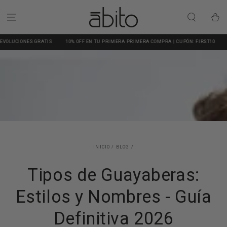
IR AL CONTENIDO
Carrito
 GRATIS
10% OFF EN TU PRIMERA PRIMERA COMPRA | CUPÓN: FIRST10
CAMBIOS Y 
INICIO
/
BLOG
/
Tipos de Guayaberas:
Estilos y Nombres - Guía
Definitiva 2026