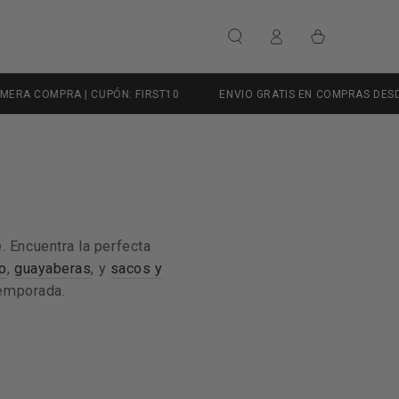
Iniciar
Carrito
sesión
IRST10
ENVIO GRATIS EN COMPRAS DESDE $1999 MXN
CAMB
 Encuentra la perfecta
no
,
guayaberas
, y
sacos y
temporada.