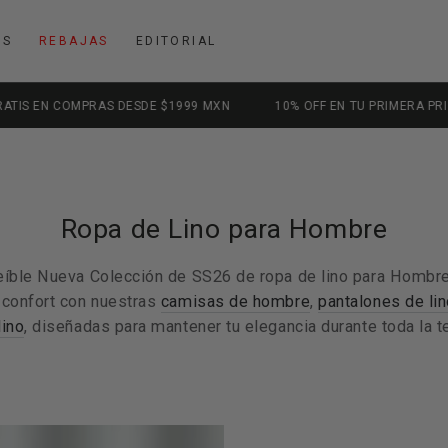
OS
REBAJAS
EDITORIAL
 $1999 MXN
10% OFF EN TU PRIMERA PRIMERA COMPRA | CUPÓN: F
Colección:
Ropa de Lino para Hombre
eíble Nueva Colección de SS26 de ropa de lino para Hombre.
 confort con nuestras
camisas de hombre
,
pantalones de li
lino
, diseñadas para mantener tu elegancia durante toda la 