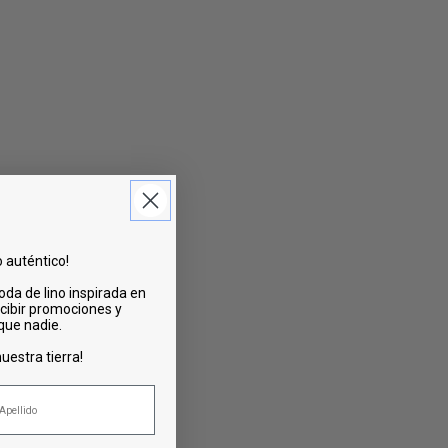
o auténtico!
oda de lino inspirada en
cibir promociones y
 que nadie.
uestra tierra!