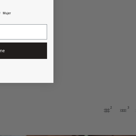
Mujer
rme
2
3