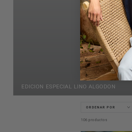
EDICION ESPECIAL LINO ALGODON
ORDENAR POR
106 productos