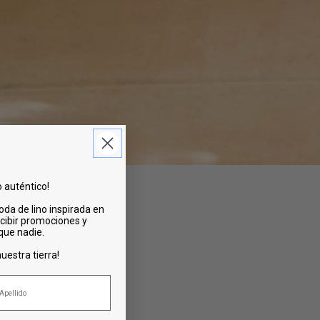
o auténtico!
oda de lino inspirada en
cibir promociones y
 que nadie.
uestra tierra!