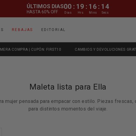
00
:
19
:
16
:
12
ÚLTIMOS DIAS
HASTA 60% OFF
Dias
Hrs
Mins
Secs
OS
REBAJAS
EDITORIAL
ÓN: FIRST10
CAMBIOS Y DEVOLUCIONES GRATIS
ENVIO GRA
Colección:
Maleta lista para Ella
ara mujer pensada para empacar con estilo. Piezas frescas,
para distintos momentos del viaje.