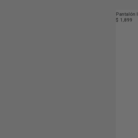
Pantalón 
$ 1,899
Precio
regular