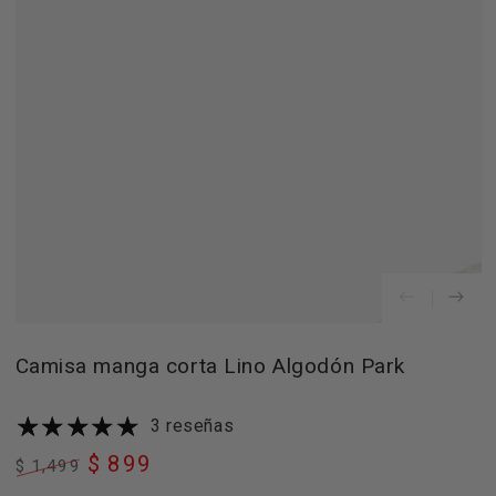
Abrir
medios
1
en
modal
Camisa manga corta Lino Algodón Park
3 reseñas
$ 899
$ 1,499
Precio
Precio