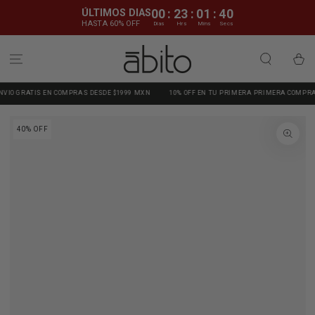
IR AL CONTENIDO
ÚLTIMOS DIAS
00
:
23
:
01
:
39
HASTA 60% OFF
Dias
Hrs
Mins
Secs
Carrito
ATIS EN COMPRAS DESDE $1999 MXN
10% OFF EN TU PRIMERA PRIMERA COMPRA | CUPÓN
IR A LA
40% OFF
INFORMACIÓN DEL
PRODUCTO