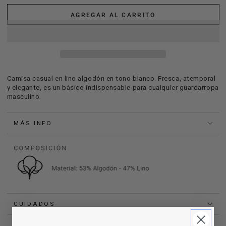
AGREGAR AL CARRITO
Camisa casual en lino algodón en tono blanco. Fresca, atemporal
y elegante, es un básico indispensable para cualquier guardarropa
masculino.
MÁS INFO
CUIDADOS
ENVÍOS Y DEVOLUCIONES