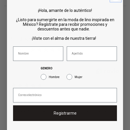
¡Hola, amante de lo auténtico!
¿Listo para sumergirte en la moda de lino inspirada en
México? Regístrate para recibir promociones y
descuentos antes que nadie.
¡Viste con el alma de nuestra tierra!
RESEÑAS
5.00
GENERO
Reviews por Whatsapp by
Hombre
Mujer
2024-12-09
Antonio
Muy buen producto, lo recomiendo ampliamente
Registrarme