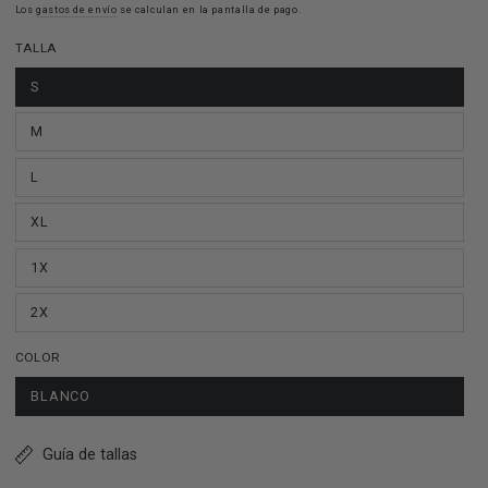
regular
Los
gastos de envío
de
se calculan en la pantalla de pago.
venta
TALLA
S
M
L
XL
1X
2X
COLOR
BLANCO
Guía de tallas