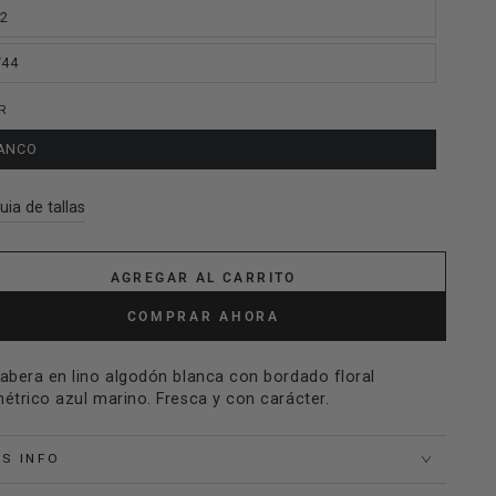
42
/44
R
ANCO
uia de tallas
AGREGAR AL CARRITO
COMPRAR AHORA
abera en lino algodón blanca con bordado floral
étrico azul marino. Fresca y con carácter.
S INFO