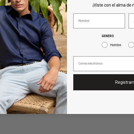
¡Viste con el alma de n
Abrir
GENERO
medios
6
Hombre
en
modal
Registra