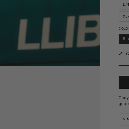
2
L/
en
modal
XL
COLO
BL
G
Guay
geom
MÁ