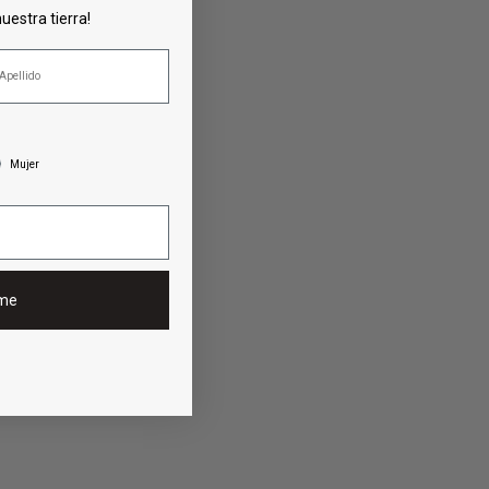
uestra tierra!
Mujer
rme