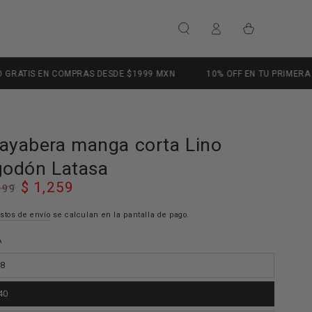
Iniciar
Carrito
sesión
DESDE $1999 MXN
10% OFF EN TU PRIMERA PRIMERA COMPRA | CUP
ayabera manga corta Lino
godón Latasa
$ 1,259
099
io
Precio
ar
stos de envío
de
se calculan en la pantalla de pago.
venta
A
38
40