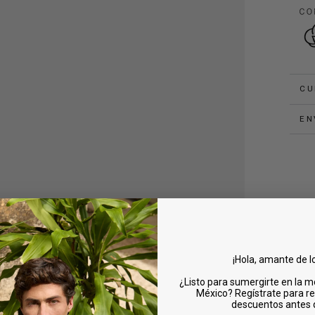
Abrir
medios
4
en
modal
CU
EN
¡Hola, amante de l
¿Listo para sumergirte en la m
México? Regístrate para re
descuentos antes