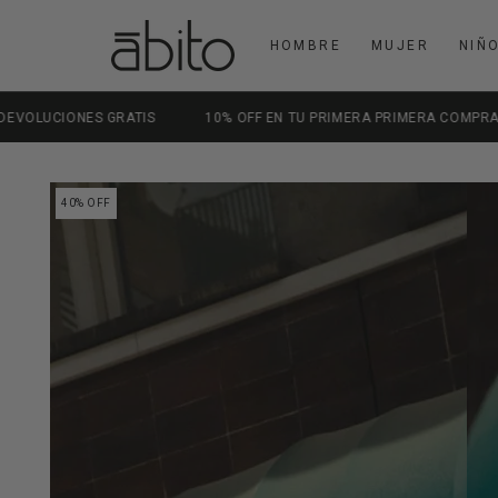
IR AL CONTENIDO
HOMBRE
MUJER
NIÑ
10% OFF EN TU PRIMERA PRIMERA COMPRA | CUPÓN: FIRST10
IR A LA
40% OFF
INFORMACIÓN DEL
PRODUCTO
Abrir
medios