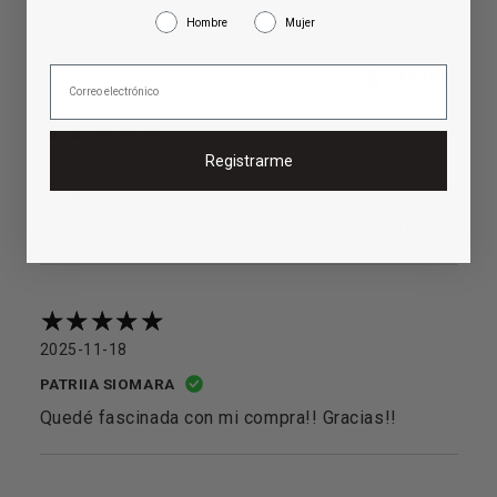
Hombre
Mujer
Reviews por Whatsapp by
2026-05-15
Registrarme
Sofía
Excelentes productos, de muy buena calidad!
2025-11-18
PATRIIA SIOMARA
Quedé fascinada con mi compra!! Gracias!!