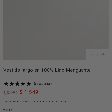
en
modal
Vestido largo en 100% Lino Menguante
6 reseñas
$ 1,549
$ 3,099
Precio
Precio
regular
Los
gastos de envío
de
se calculan en la pantalla de pago.
venta
TALLA