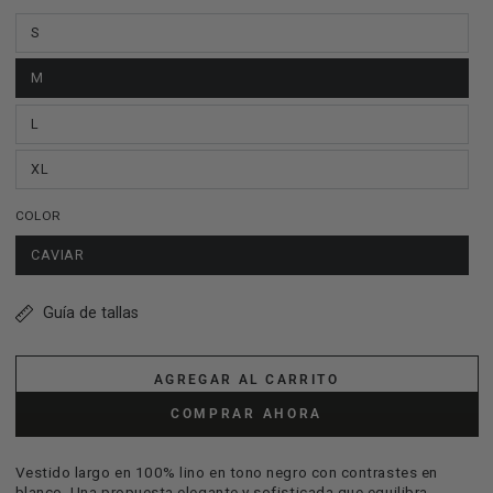
S
M
L
XL
COLOR
CAVIAR
Guía de tallas
AGREGAR AL CARRITO
COMPRAR AHORA
Vestido largo en 100% lino en tono negro con contrastes en
blanco. Una propuesta elegante y sofisticada que equilibra