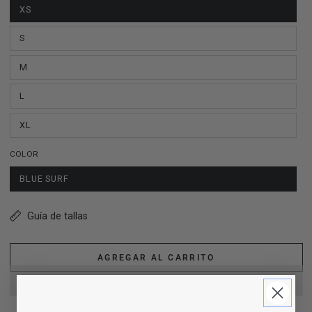
XS
S
M
L
XL
COLOR
BLUE SURF
Guía de tallas
AGREGAR AL CARRITO