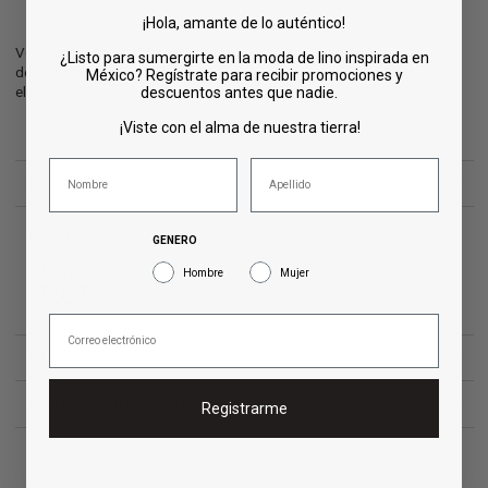
¡Hola, amante de lo auténtico!
Vestido midi en 100% lino en tono azul, con cuello barco y
¿Listo para sumergirte en la moda de lino inspirada en
detalles de capas en los bajos que aportan movimiento y
México? Regístrate para recibir promociones y
elegancia. Una opción refinada para ocasiones especiales.
descuentos antes que nadie.
¡Viste con el alma de nuestra tierra!
MÁS INFO
GENERO
Hombre
Mujer
CUIDADOS
ENVÍOS Y DEVOLUCIONES
Registrarme