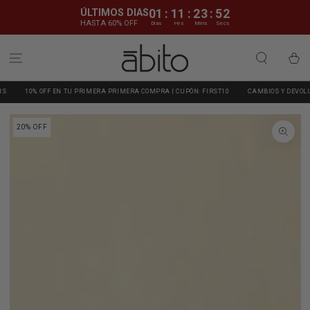
IR AL CONTENIDO
ÚLTIMOS DIAS
01
:
11
:
23
:
51
HASTA 60% OFF
Dias
Hrs
Mins
Secs
Carrito
% OFF EN TU PRIMERA PRIMERA COMPRA | CUPÓN: FIRST10
CAMBIOS Y DEVOLUCIONES G
IR A LA
20% OFF
INFORMACIÓN DEL
PRODUCTO