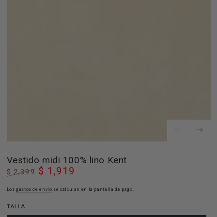
Abrir
medios
1
en
modal
Vestido midi 100% lino Kent
$ 1,919
$ 2,399
Precio
Precio
regular
Los
gastos de envío
de
se calculan en la pantalla de pago.
venta
TALLA