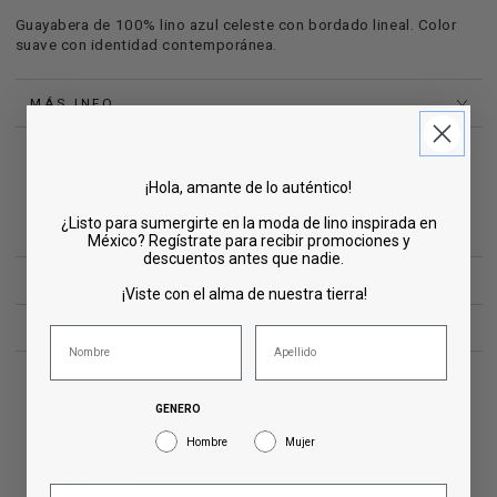
Guayabera de 100% lino azul celeste con bordado lineal. Color
suave con identidad contemporánea.
MÁS INFO
¡Hola, amante de lo auténtico!
¿Listo para sumergirte en la moda de lino inspirada en
México? Regístrate para recibir promociones y
descuentos antes que nadie.
CUIDADOS
¡Viste con el alma de nuestra tierra!
ENVÍOS Y DEVOLUCIONES
GENERO
Hombre
Mujer
RESEÑAS