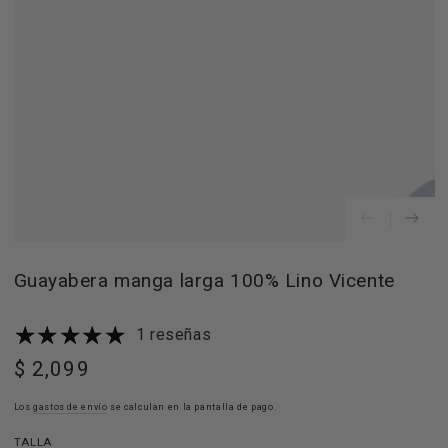
index
}}
en
modal
Guayabera manga larga 100% Lino Vicente
1 reseñas
$ 2,099
Precio
regular
Los
gastos de envío
se calculan en la pantalla de pago.
TALLA