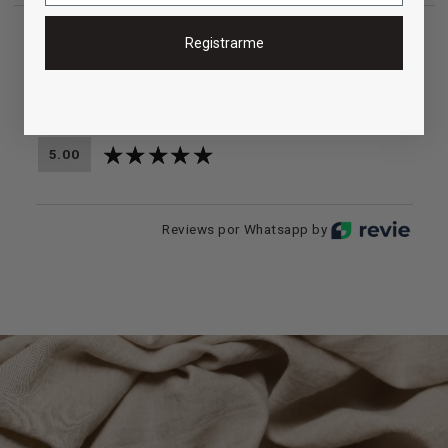
Registrarme
RESEÑAS
5.00
Reviews por Whatsapp by