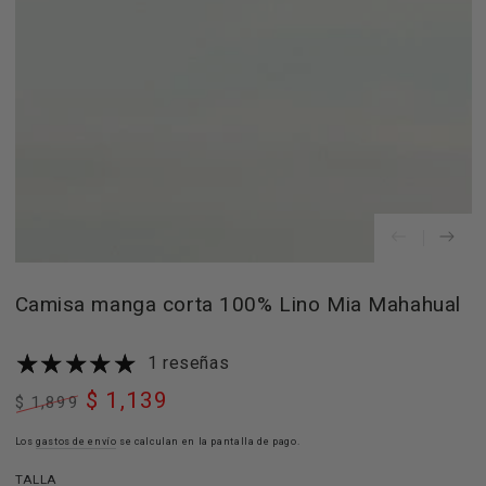
index
}}
en
modal
Camisa manga corta 100% Lino Mia Mahahual
1 reseñas
$ 1,139
$ 1,899
Precio
Precio
regular
Los
gastos de envío
de
se calculan en la pantalla de pago.
venta
TALLA