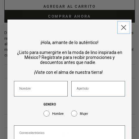
AGREGAR AL CARRITO
COMPRAR AHORA
Descubre nuestra camisa de manga corta con caja regular y bajos
rectos, la combinación perfecta de comodidad y estilo. Sus
¡Hola, amante de lo auténtico!
aberturas laterales ofrecen dinamismo y libertad de movimiento,
mientras que el microbordado en repetición y los contrastes en el
¿Listo para sumergirte en la moda de lino inspirada en
cuello añaden sofisticación y originalidad a esta prenda versátil.
México? Regístrate para recibir promociones y
descuentos antes que nadie.
MÁS INFO
¡Viste con el alma de nuestra tierra!
GENERO
Hombre
Mujer
CUIDADOS
ENVÍOS Y DEVOLUCIONES