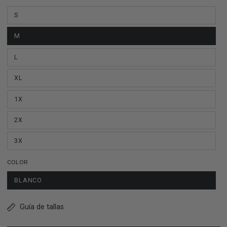
S
M
L
XL
1X
2X
3X
COLOR
BLANCO
Guía de tallas