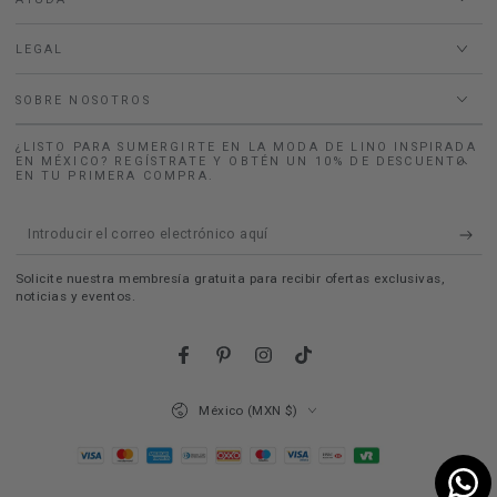
LEGAL
SOBRE NOSOTROS
¿LISTO PARA SUMERGIRTE EN LA MODA DE LINO INSPIRADA
EN MÉXICO? REGÍSTRATE Y OBTÉN UN 10% DE DESCUENTO
EN TU PRIMERA COMPRA.
Introducir
el
Solicite nuestra membresía gratuita para recibir ofertas exclusivas,
correo
noticias y eventos.
electrónico
aquí
Facebook
Pinterest
Instagram
TikTok
País/región
México (MXN $)
Métodos de pago