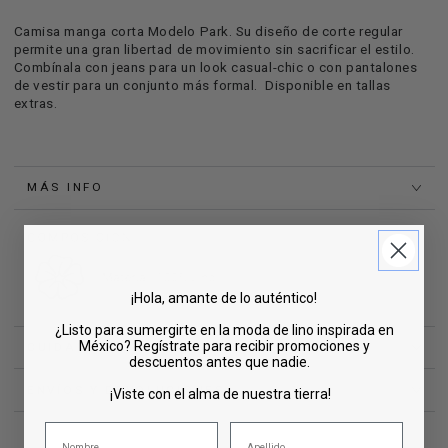
Camisa manga corta Modelo Park. Su diseño de corte regular
permite una gran libertad de movimiento sin sacrificar el estilo.
Combínala con jeans para un look casual-chic o con pantalones
de vestir para un conjunto más formal. Disponible en tallas
extras.
MÁS INFO
¡Hola, amante de lo auténtico!
¿Listo para sumergirte en la moda de lino inspirada en
México? Regístrate para recibir promociones y
CUIDADOS
descuentos antes que nadie.
ENVÍOS Y DEVOLUCIONES
¡Viste con el alma de nuestra tierra!