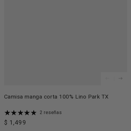
Abrir
medios
1
en
modal
Camisa manga corta 100% Lino Park TX
2 reseñas
$ 1,499
Precio
regular