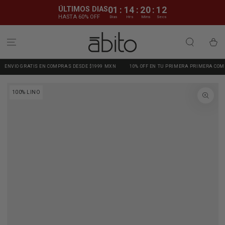
IR AL CONTENIDO
ÚLTIMOS DIAS
01
:
14
:
20
:
11
HASTA 60% OFF
Dias
Hrs
Mins
Secs
Carrito
GRATIS EN COMPRAS DESDE $1999 MXN
10% OFF EN TU PRIMERA PRIMERA COMPRA | CUP
IR A LA
100% LINO
INFORMACIÓN DEL
PRODUCTO