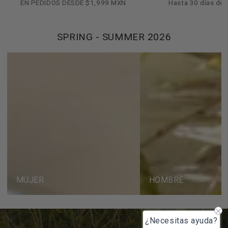
EN PEDIDOS DESDE $1,999 MXN
Hasta 30 días de
SPRING - SUMMER 2026
MUJER
HOMBRE
MUJER
HOMBRE
¿Necesitas ayuda?