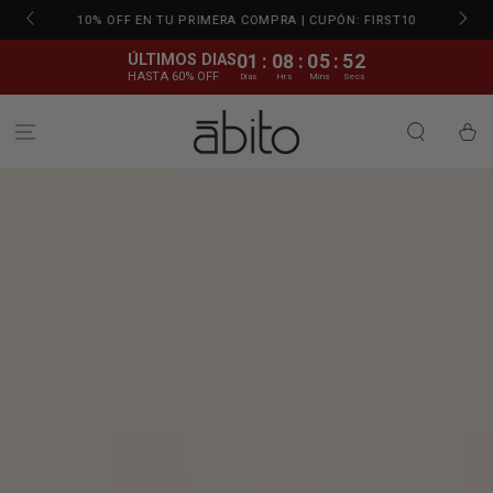
N
IR AL CONTENIDO
10% OFF EN TU PRIMERA COMPRA | CUPÓN: FIRST10
ÚLTIMOS DIAS
01
:
08
:
05
:
48
HASTA 60% OFF
Dias
Hrs
Mins
Secs
Carrito